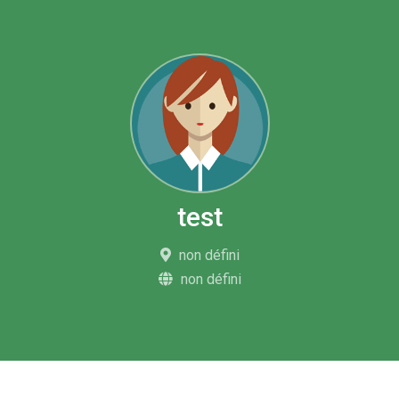
test
non défini
non défini